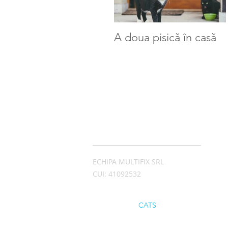
A doua pisică în casă
ADRESĂ
ECHIPA MULTIFIX SRL
CUI: 41092532
© 2024 by City
CATS
Design by
leadvisually.com