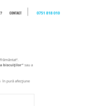
E?
CONTACT
0751 818 010
“frământat”. 
a biscuiților”
 sau a 
  în pură afecțiune 