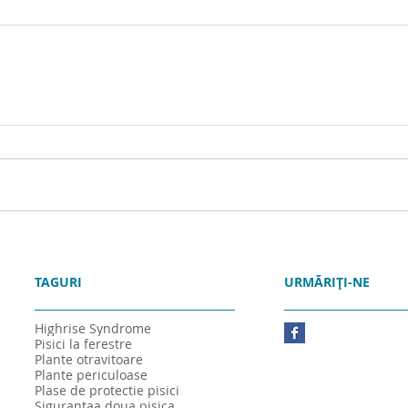
TAGURI
URMĂRIȚI-NE
Highrise Syndrome
Pisici la ferestre
Plante otravitoare
Plante periculoase
Plase de protectie pisici
Siguranta
a doua pisica