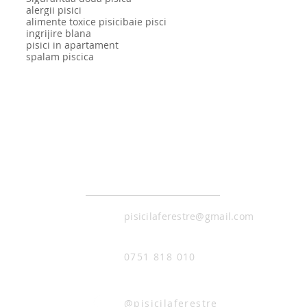
alergii pisici
alimente toxice pisici
baie pisci
ingrijire blana
pisici in apartament
Top 10 alimente
Spălăm sau nu pisicile?
P
spalam piscica
dăunătoare pentru
a
pisica ta
p
CONTACT
pisicilaferestre@gmail.com
0751 818 010
@pisicilaferestre