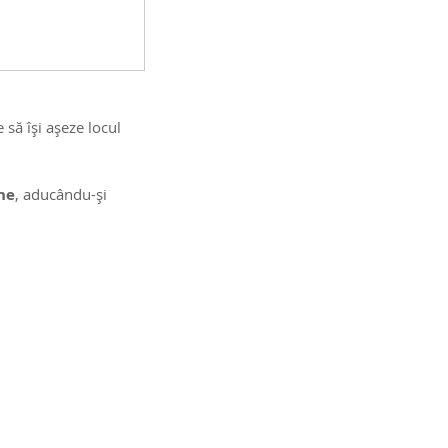
 să își așeze locul 
ne
, aducându-și 