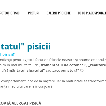
ROTECȚIE PISICI
PREȚURI
GALERIE PROIECTE
DE CE PLASE SPECIAL
atul" pisicii
 pisicii?
ificații pentru gestul făcut de felinele noastre și anume celebrul 
umim în mai multe feluri: 
„frământatul de cozonaci”
, 
„realizare
 
„frământatul aluatului”
 sau 
„acupunctură”
 😊
st comportament încă de la naștere, iar la maturitate se transformă
ianța mediului care le înconjoară. 
ROATĂ ALERGAT PISICĂ