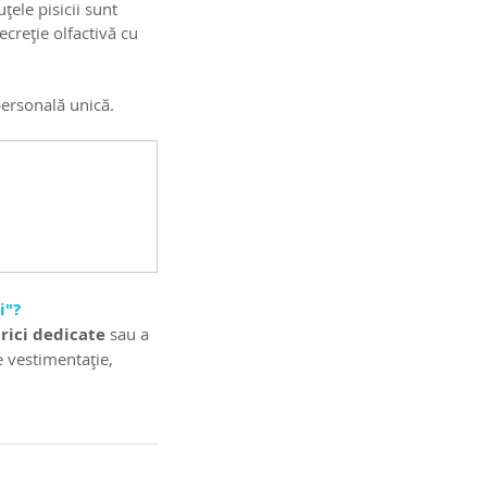
ele pisicii sunt 
ecreție olfactivă cu 
personală unică.
i"?
rici dedicate
 sau a 
e vestimentație, 