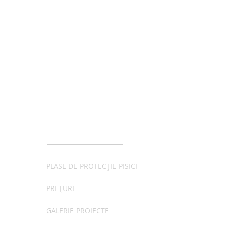
lante/flori de
Sindromul căderii de
partament otrăvitoare
la înălțime (High-Rise
entru pisica ta
Syndrome)
MENIU
PLASE DE PROTECȚIE PISICI
PREȚURI
GALERIE PROIECTE