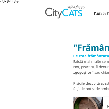
a2_hdj94cizg1g4
PLASE DE P
"Frământ
Ce este frământatul
Există mai multe semn
Noi, pisicarii, îl den
„gogoșilor”
 sau chiar
Pisicile dezvoltă ace
față de noi și de amb