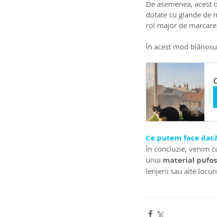
De asemenea, acest obi
dotate cu glande de mi
rol major de marcare a
În acest mod blănosul
Ce putem face dacă 
În concluzie, venim c
unui 
material pufos
lenjerii sau alte locu