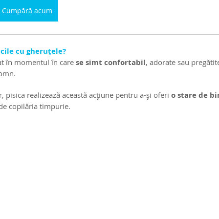
Cumpără acum
cile cu gheruțele?
zat în momentul în care 
se simt confortabil
, adorate sau pregătite
somn.
, pisica realizează această acțiune pentru a-și oferi 
o stare de bi
e copilăria timpurie. 