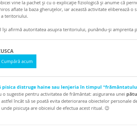
cei vine la pachet și cu o explicație fiziologică și anume că pernuț
ros aflate la baza gheruțelor, iar această activitate eliberează o s
 teritoriului. 
 își afirmă autoritatea asupra teritoriului, punându-și amprenta 
CUSCA
Cumpără acum
pisica distruge haine sau lenjeria în timpul "frământatulu
u o sugestie pentru activitatea de frământat: asigurarea unei 
pătu
 astfel încât să se poată evita deteriorarea obiectelor personale d
ri unde pisicuța are obiceiul de efectua acest ritual. 😉