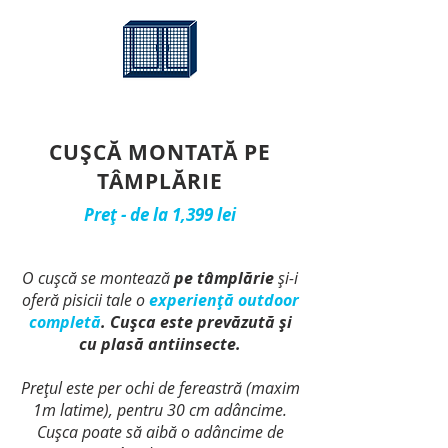
CUȘCĂ MONTATĂ PE
TÂMPLĂRIE
Preț - de la 1,399 lei
O cușcă se montează
pe tâmplărie
și-i
oferă pisicii tale o
experiență outdoor
completă
. Cușca este prevăzută și
cu plasă antiinsecte.
Prețul este per ochi de fereastră (maxim
1m latime), pentru 30 cm adâncime.
Cușca poate să aibă o adâncime de