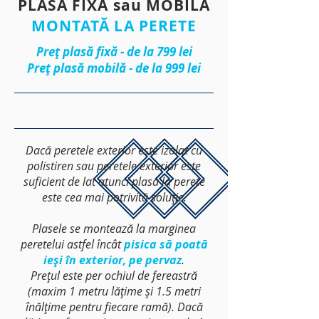
PLASĂ FIXĂ sau MOBILĂ
MONTATĂ LA PERETE
Preț plasă fixă - de la 799 lei
Preț plasă mobilă - de la 999 lei
Dacă peretele exterior este izolat cu
polistiren sau peretele exterior este
suficient de lat atunci plasa la perete
este cea mai potrivită soluție.
Plasele se montează la marginea
peretelui astfel încât
pisica să poată
ieși în exterior, pe pervaz
.
Prețul este per ochiul de fereastră
(maxim 1 metru lățime și 1.5 metri
înălțime pentru fiecare ramă). Dacă