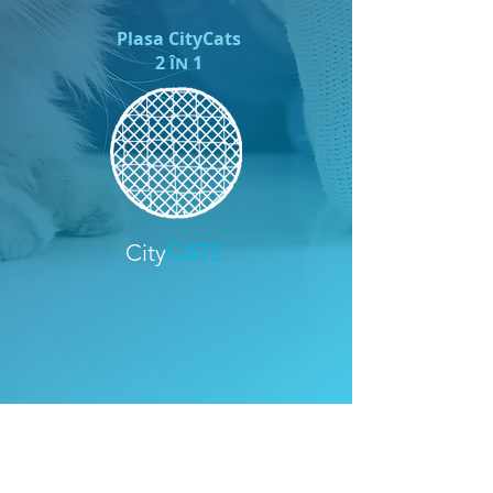
Plasa CityCats
2
1
ÎN
City
CATS