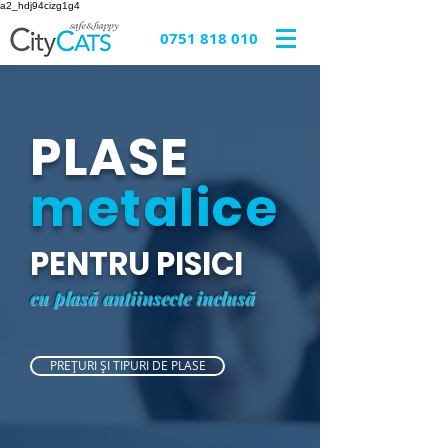
a2_hdj94cizg1g4
0751 818 010
PLASE
metalice
PENTRU PISICI
cu plasă antiinsecte inclusă
PREȚURI ȘI TIPURI DE PLASE