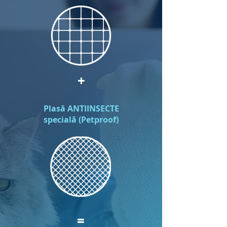
+
Plasă ANTIINSECTE
specială (Petproof)
=