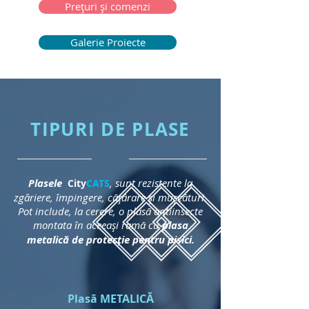
Prețuri și comenzi
Galerie Proiecte
TIPURI DE PLASE
Plasele
, sunt rezistente la
City
CATS
zgâriere, împingere, cățărare și mușcături.
Pot include, la cerere, o plasă antiinsecte
montata în aceeași ramă cu
plasa
metalică de protecție pentru pisici.
Plasă METALICĂ