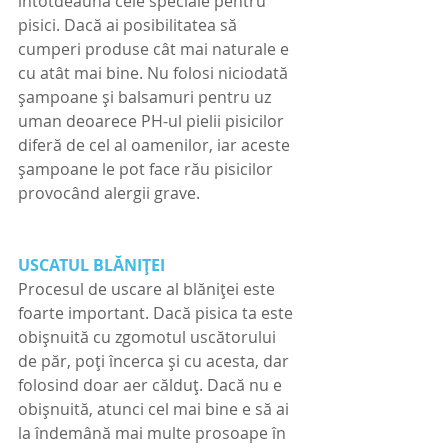
întotdeauna cele speciale pentru 
pisici. Dacă ai posibilitatea să 
cumperi produse cât mai naturale e 
cu atât mai bine. Nu folosi niciodată 
șampoane și balsamuri pentru uz 
uman deoarece PH-ul pielii pisicilor 
diferă de cel al oamenilor, iar aceste 
șampoane le pot face rău pisicilor 
provocând alergii grave.
USCATUL BLĂNIȚEI
Procesul de uscare al blăniței este 
foarte important. Dacă pisica ta este 
obișnuită cu zgomotul uscătorului 
de păr, poți încerca și cu acesta, dar 
folosind doar aer călduț. Dacă nu e 
obișnuită, atunci cel mai bine e să ai 
la îndemână mai multe prosoape în 