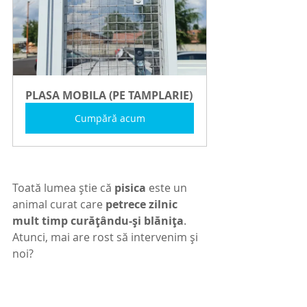
PLASA MOBILA (PE TAMPLARIE)
Cumpără acum
Toată lumea știe că 
pisica 
este un 
animal curat care 
petrece zilnic 
mult timp curățându-și blănița
. 
Atunci, mai are rost să intervenim și 
noi?