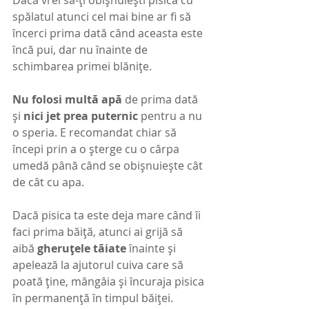
Dacă vrei să-ți obișnuiești pisica cu 
spălatul atunci cel mai bine ar fi să 
încerci prima dată când aceasta este 
încă pui, dar nu înainte de 
schimbarea primei blănițe. 
Nu folosi multă apă 
de prima dată 
și 
nici jet prea puternic 
pentru a nu 
o speria. E recomandat chiar să 
începi prin a o șterge cu o cârpa 
umedă până când se obișnuiește cât 
de cât cu apa.
Dacă pisica ta este deja mare când îi 
faci prima băiță, atunci ai grijă să 
aibă 
gheruțele tăiate 
înainte și 
apelează la ajutorul cuiva care să 
poată ține, mângâia și încuraja pisica 
în permanență în timpul băiței.