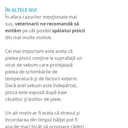
ÎN ALTELE NU!
În afara cazurilor menționate mai 
sus, 
veterinarii ne recomandă să 
evităm
 pe cât posibil 
spălatul pisicii
din mai multe motive.
Cel mai important este acela că 
pielea pisicii conține la suprafață un 
strat de sebum care protejează 
pielea de schimbările de 
temperatură și de factorii externi. 
Dacă acel sebum este îndepărtat, 
pisica este expusă după baie 
răcelilor și bolilor de piele.
Un alt motiv ar fi acela că stresul și 
încordarea din timpul băiței pot fi 
așa de mari încât să provoace căderi 