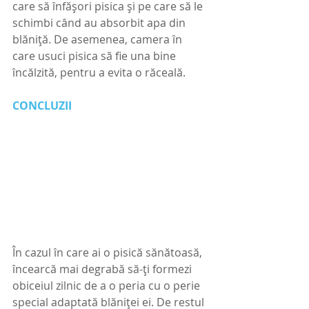
care să înfășori pisica și pe care să le 
schimbi când au absorbit apa din 
blăniță. De asemenea, camera în 
care usuci pisica să fie una bine 
încălzită, pentru a evita o răceală. 
CONCLUZII
În cazul în care ai o pisică sănătoasă, 
încearcă mai degrabă să-ți formezi 
obiceiul zilnic de a o peria cu o perie 
special adaptată blăniței ei. De restul 