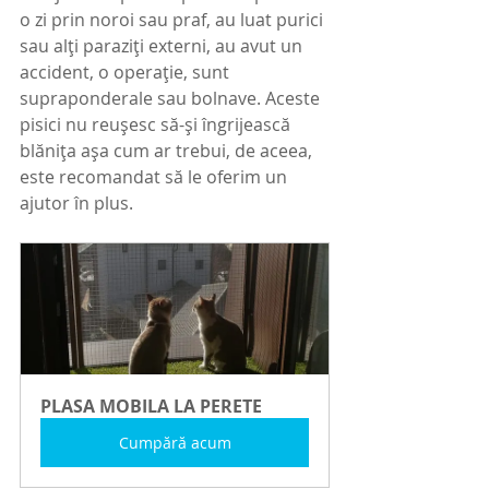
o zi prin noroi sau praf, au luat purici 
sau alți paraziți externi, au avut un 
accident, o operație, sunt 
supraponderale sau bolnave. Aceste 
pisici nu reușesc să-și îngrijească 
blănița așa cum ar trebui, de aceea, 
este recomandat să le oferim un 
ajutor în plus.
PLASA MOBILA LA PERETE
Cumpără acum