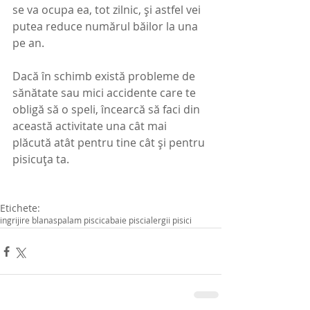
se va ocupa ea, tot zilnic, și astfel vei 
putea reduce numărul băilor la una 
pe an.
Dacă în schimb există probleme de 
sănătate sau mici accidente care te 
obligă să o speli, încearcă să faci din 
această activitate una cât mai 
plăcută atât pentru tine cât și pentru 
pisicuța ta.
Etichete:
ingrijire blana
spalam piscica
baie pisci
alergii pisici