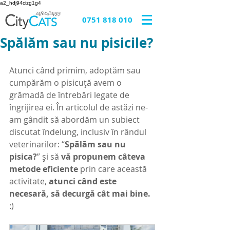
a2_hdj94cizg1g4
0751 818 010
Spălăm sau nu pisicile?
Atunci când primim, adoptăm sau 
cumpărăm o pisicuță avem o 
grămadă de întrebări legate de 
îngrijirea ei. În articolul de astăzi ne-
am gândit să abordăm un subiect 
discutat îndelung, inclusiv în rândul 
veterinarilor: “
Spălăm sau nu 
pisica?
” și să 
vă propunem câteva 
metode eficiente
 prin care această 
activitate, 
atunci când este 
necesară, să decurgă cât mai bine.
:)