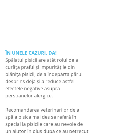
ÎN UNELE CAZURI, DA!
Spălatul pisicii are atât rolul de a 
curăța praful și impuritățile din 
blănița pisicii, de a îndepărta părul 
desprins deja și a reduce astfel 
efectele negative asupra 
persoanelor alergice.
Recomandarea veterinarilor de a 
spăla pisica mai des se referă în 
special la pisicile care au nevoie de 
un ajutor în plus după ce au petrecut 