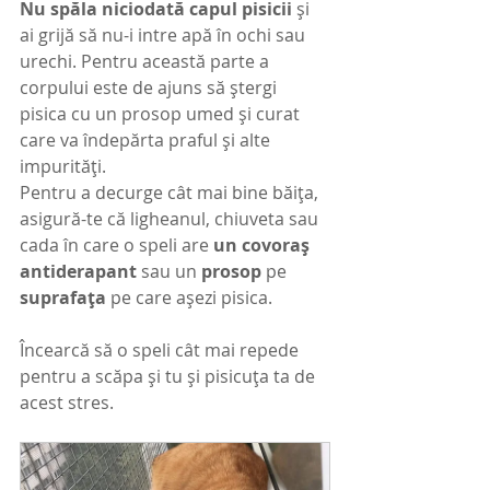
Nu spăla niciodată capul pisicii
 și 
ai grijă să nu-i intre apă în ochi sau 
urechi. Pentru această parte a 
corpului este de ajuns să ștergi 
pisica cu un prosop umed și curat 
care va îndepărta praful și alte 
impurități.
Pentru a decurge cât mai bine băița, 
asigură-te că ligheanul, chiuveta sau 
cada în care o speli are
 un covoraș 
antiderapant
 sau un 
prosop
 pe 
suprafața 
pe care așezi pisica.
Încearcă să o speli cât mai repede 
pentru a scăpa și tu și pisicuța ta de 
acest stres.